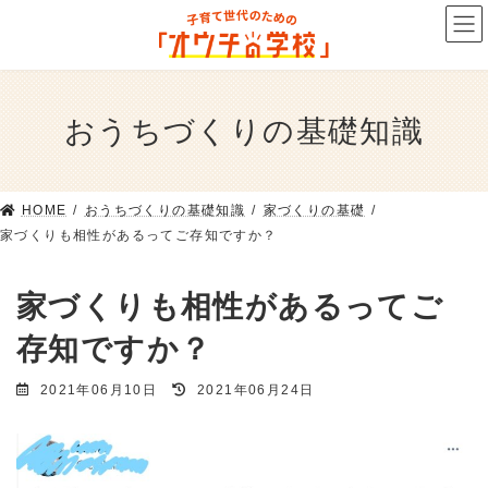
コ
ナ
ン
ビ
テ
ゲ
ン
ー
ツ
シ
おうちづくりの基礎知識
へ
ョ
ス
ン
キ
に
ッ
移
HOME
おうちづくりの基礎知識
家づくりの基礎
プ
動
家づくりも相性があるってご存知ですか？
家づくりも相性があるってご
存知ですか？
最
2021年06月10日
2021年06月24日
終
更
新