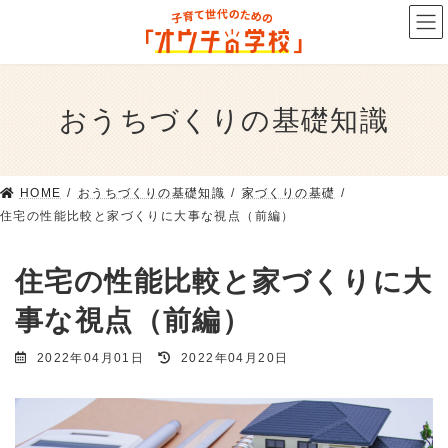
コ
ナ
ン
ビ
テ
ゲ
ン
ー
ツ
シ
おうちづくりの基礎知識
へ
ョ
ス
ン
キ
に
ッ
移
HOME
おうちづくりの基礎知識
家づくりの基礎
プ
動
住宅の性能比較と家づくりに大事な視点（前編）
住宅の性能比較と家づくりに大
事な視点（前編）
最
2022年04月01日
2022年04月20日
終
更
新