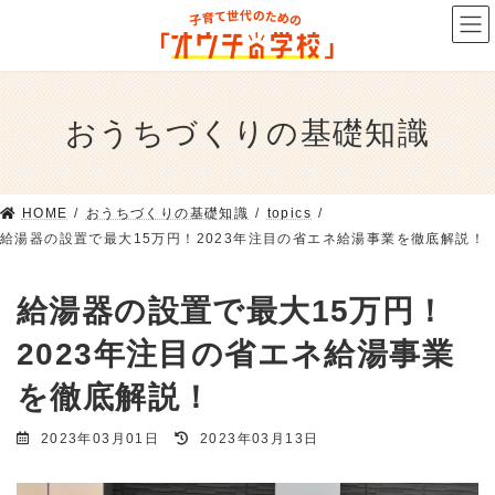
コ
ナ
ン
ビ
テ
ゲ
ン
ー
ツ
シ
おうちづくりの基礎知識
へ
ョ
ス
ン
キ
に
ッ
移
HOME
おうちづくりの基礎知識
topics
プ
動
給湯器の設置で最大15万円！2023年注目の省エネ給湯事業を徹底解説！
給湯器の設置で最大15万円！
2023年注目の省エネ給湯事業
を徹底解説！
最
2023年03月01日
2023年03月13日
終
更